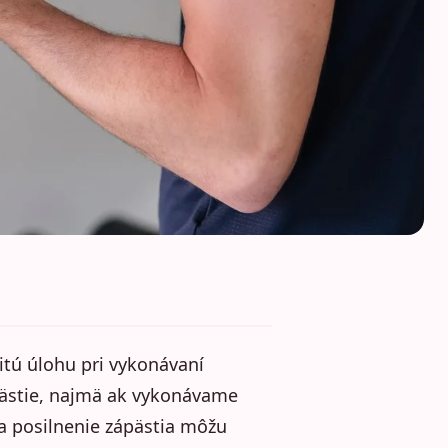
itú úlohu pri vykonávaní
ápästie, najmä ak vykonávame
a posilnenie zápästia môžu