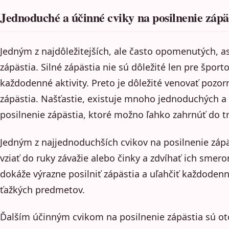
Jednoduché a účinné cviky na posilnenie zápä
Jedným z najdôležitejších, ale často opomenutých, as
zápästia. Silné zápästia nie sú dôležité len pre šport
každodenné aktivity. Preto je dôležité venovať pozo
zápästia. Našťastie, existuje mnoho jednoduchých a 
posilnenie zápästia, ktoré možno ľahko zahrnúť do 
Jedným z najjednoduchších cvikov na posilnenie zápäs
vziať do ruky závažie alebo činky a zdvíhať ich smer
dokáže výrazne posilniť zápästia a uľahčiť každodenné
ťažkých predmetov.
Ďalším účinným cvikom na posilnenie zápästia sú ot