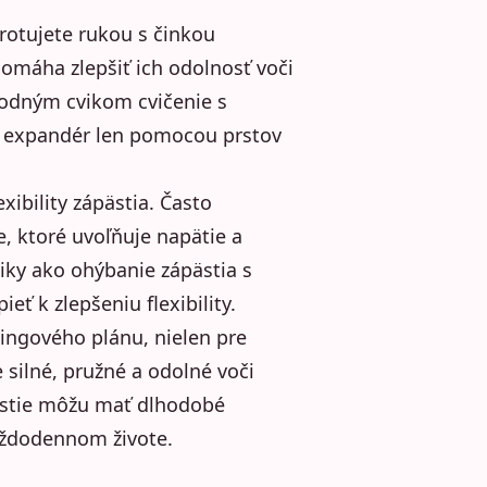
rotujete rukou s činkou
omáha zlepšiť ich odolnosť voči
hodným cvikom cvičenie s
ebo expandér len pomocou prstov
xibility zápästia. Často
, ktoré uvoľňuje napätie a
iky ako ohýbanie zápästia s
ť k zlepšeniu flexibility.
ingového plánu, nielen pre
e silné, pružné a odolné voči
pästie môžu mať dlhodobé
každodennom živote.