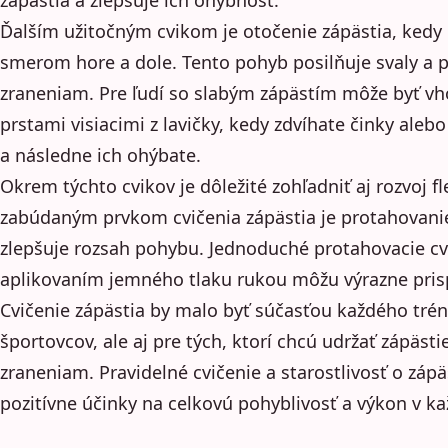
Ďalším užitočným cvikom je otočenie zápästia, kedy 
smerom hore a dole. Tento pohyb posilňuje svaly a p
zraneniam. Pre ľudí so slabým zápästím môže byť v
prstami visiacimi z lavičky, kedy zdvíhate činky al
a následne ich ohýbate.
Okrem týchto cvikov je dôležité zohľadniť aj rozvoj fle
zabúdaným prvkom cvičenia zápästia je protahovanie
zlepšuje rozsah pohybu. Jednoduché protahovacie cv
aplikovaním jemného tlaku rukou môžu výrazne prispie
Cvičenie zápästia by malo byť súčasťou každého trén
športovcov, ale aj pre tých, ktorí chcú udržať zápästi
zraneniam. Pravidelné cvičenie a starostlivosť o zá
pozitívne účinky na celkovú pohyblivosť a výkon v 