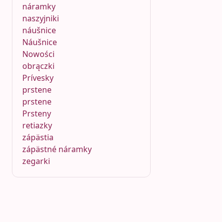
náramky
naszyjniki
náušnice
Náušnice
Nowości
obrączki
Prívesky
prstene
prstene
Prsteny
retiazky
zápästia
zápästné náramky
zegarki