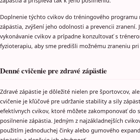
zápästia a prispieva tak k jeho posilneniu.
Doplnenie týchto cvikov do tréningového programu
zápästia, zvýšení jeho odolnosti a prevencii zranení.
vykonávanie cvikov a prípadne konzultovať s tréner
fyzioterapiu, aby sme predišli možnému zraneniu pri
Denné cvičenie pre zdravé zápästie
Zdravé zápästie je dôležité nielen pre športovcov, al
cvičenie je kľúčové pre udržanie stability a sily zápäs
efektívnych cvikov, ktoré môžete zakomponovať do 
posilnenie zápästia. Jedným z najzákladnejších cvikov 
použitím jednoduchej činky alebo gumového expandér
zápästia a zlepšuje ich ohybnosť.