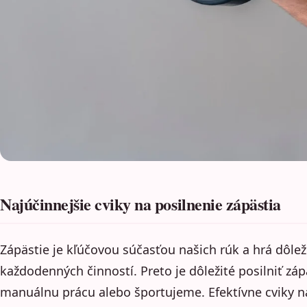
Najúčinnejšie cviky na posilnenie zápästia
Zápästie je kľúčovou súčasťou našich rúk a hrá dôlež
každodenných činností. Preto je dôležité posilniť z
manuálnu prácu alebo športujeme. Efektívne cviky n