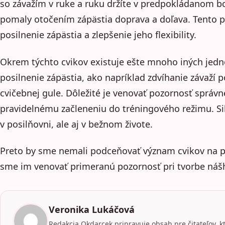
so závažím v ruke a ruku držíte v predpokládanom b
pomaly otočením zápästia doprava a doľava. Tento p
posilnenie zápästia a zlepšenie jeho flexibility.
Okrem týchto cvikov existuje ešte mnoho iných jed
posilnenie zápästia, ako napríklad zdvíhanie závaží 
cvičebnej gule. Dôležité je venovať pozornosť správ
pravidelnému začleneniu do tréningového režimu. S
v posilňovni, ale aj v bežnom živote.
Preto by sme nemali podceňovať význam cvikov na po
sme im venovať primeranú pozornosť pri tvorbe náš
Veronika Lukáčová
Redakcia Okdarcek pripravuje obsah pre čitateľov, k