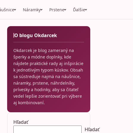
áušnice
Náramky
Prstene
Ďalšie
O blogu Okdarcek
Okdarcek je blog zameraný na
šperky a módne doplnky, kde
nájdete praktické rady aj inšpirácie
k jednotlivým typom kúskov. Obsah
sa sústreďuje najmä na náušnice,
náramky, prstene, náhrdelníky,
prívesky a hodinky, aby sa čitateľ
vedel lepšie zorientovať pri výbere
aj kombinovaní.
Hľadať
Hľadať