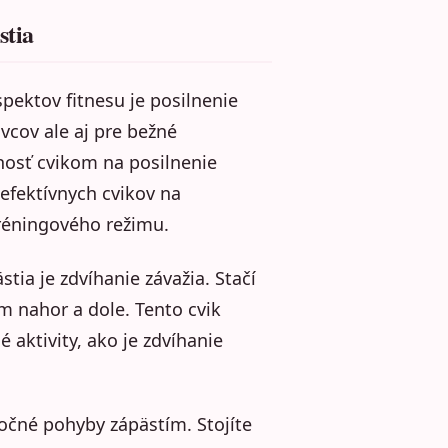
stia
pektov fitnesu je posilnenie
ovcov ale aj pre bežné
rnosť cvikom na posilnenie
efektívnych cvikov na
tréningového režimu.
tia je zdvíhanie závažia. Stačí
om nahor a dole. Tento cvik
 aktivity, ako je zdvíhanie
očné pohyby zápästím. Stojíte