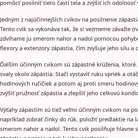
pomôcť posilniť tieto časti tela a zvýšiť ich odolnosť
Jedným z najúčinnejších cvikov na posilnenie zápästi
Tento cvik sa vykonáva tak, že si vezmeme závažie (n
zdvíhame ju smerom nahor a nadol pomocou pohybov 
flexory a extenzory zápästia, čím zvyšuje jeho silu a 
Ďalším účinným cvikom sú zápästné krúženia, ktoré 
svaly okolo zápästia. Stačí vystaviť ruku vpriek a ot
hodinových ručičiek a potom aj proti smeru hodinov
zvýšiť pružnosť zápästia a zlepšiť jeho celkovú kondíc
Výťahy zápästím sú tiež veľmi účinným cvikom na posi
napríklad zobrať činky do rúk, položiť predlaktie na 
smerom nahor a nadol. Tento cvik posilňuje hlavne 