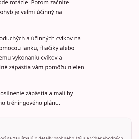
ode rotácie. Potom začnite
ohyb je veľmi účinný na
noduchých a účinných cvikov na
pomocou lanku, fliačiky alebo
nemu vykonaniu cvikov a
ilné zápästia vám pomôžu nielen
silnenie zápästia a mali by
ho tréningového plánu.
torí sa zaujímajú o detaily osobného štýlu a výber vhodných