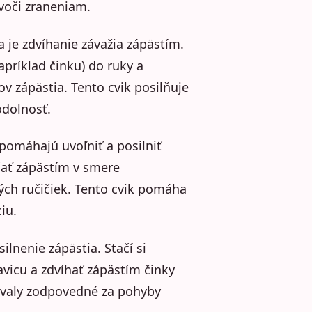
 voči zraneniam.
a je zdvíhanie závažia zápästím.
apríklad činku) do ruky a
zápästia. Tento cvik posilňuje
odolnosť.
pomáhajú uvoľniť a posilniť
áčať zápästím v smere
ých ručičiek. Tento cvik pomáha
iu.
lnenie zápästia. Stačí si
lavicu a zdvíhať zápästím činky
svaly zodpovedné za pohyby