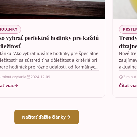
HODINKY
PRSTE
o vybrať perfektné hodinky pre každú
Trendy
íležitosť
dizajn
článku "Ako vybrať ideálne hodinky pre špeciálne
Nové tre
ležitosti" sa sústrediť na dôležitosť a kritériá pri
zaujímav
bere hodiniek pre rôzne udalosti, od formálnych
aktuálne
…
zmeny za
3 minut czytania
2024-12-09
3 minut
tať viac
Čítať via
Načítať ďalšie články