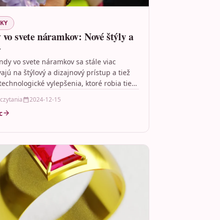
ZKY
 vo svete náramkov: Nové štýly a
y
ndy vo svete náramkov sa stále viac
ajú na štýlový a dizajnový prístup a tiež
technologické vylepšenia, ktoré robia tieto
…
 czytania
2024-12-15
c