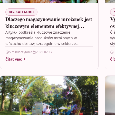
BEZ KATEGORII
Dlaczego magazynowanie mrożonek jest
Vý
kluczowym elementem efektywnej
os
logistyki
Artykuł podkreśla kluczowe znaczenie
Čl
magazynowania produktów mrożonych w
vý
łańcuchu dostaw, szczególnie w sektorze
št
spożywczym i farmaceutycznym. Przechowywanie
a 
5 minut czytania
2025-02-17
mrożonek ma kluczowy wpływ na zachowanie
Čítať viac
Čí
świeżości…