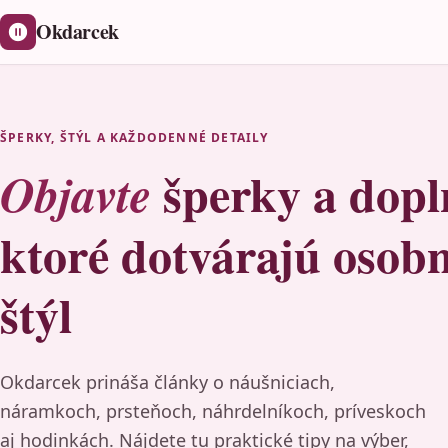
Okdarcek
ŠPERKY, ŠTÝL A KAŽDODENNÉ DETAILY
šperky a dopl
Objavte
ktoré dotvárajú osob
štýl
Okdarcek prináša články o náušniciach,
náramkoch, prsteňoch, náhrdelníkoch, príveskoch
aj hodinkách. Nájdete tu praktické tipy na výber,