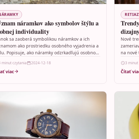
NÁRAMKY
RETIA
znam náramkov ako symbolov štýlu a
Trendy
obnej individuality
dizajn
ánok sa zaoberá symbolikou náramkov a ich
Nové tre
znamom ako prostriedku osobného vyjadrenia a
zameriav
ýlu. Popisuje, ako náramky odzrkadľujú osobnosť
na nové 
hodnoty nositeľa a ako…
doplnky
3 minut czytania
2024-12-18
3 minut
tať viac
Čítať via