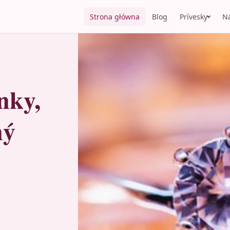
Strona główna
Blog
Prívesky
N
nky,
ný