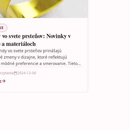
NE
 vo svete prsteňov: Novinky v
e a materiáloch
ndy vo svete prsteňov prinášajú
é zmeny v dizajne, ktoré reflektujú
 módné preferencie a smerovanie. Tieto
hŕňajú návrat k prírodným materiálom,…
 czytania
2024-12-06
c