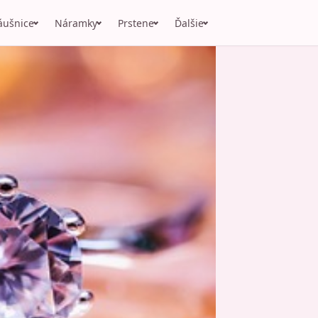
áušnice
Náramky
Prstene
Ďalšie