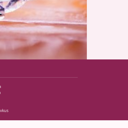
a
h
 vkus