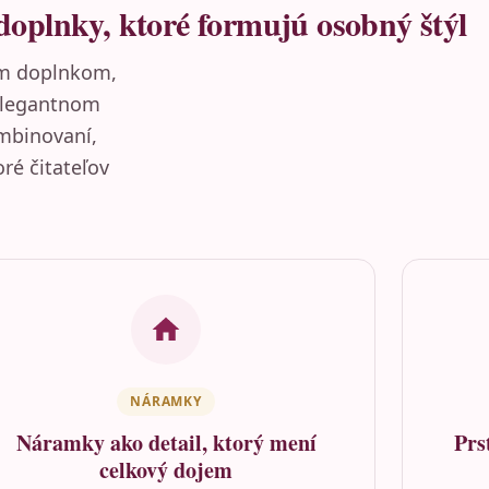
doplnky, ktoré formujú osobný štýl
m doplnkom,
 elegantnom
ombinovaní,
ré čitateľov
NÁRAMKY
Náramky ako detail, ktorý mení
Prs
celkový dojem