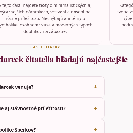
V tejto časti nájdete texty o minimalistických aj
Kategó
výraznejších náramkoch, vrstvení a nosení na
tvoria z
rôzne príležitosti. Nechýbajú ani témy o
výbe
ymbolike, osobnom vkuse a moderných typoch
hodin
doplnkov na zápästie.
ČASTÉ OTÁZKY
rcek čitatelia hľadajú najčastejšie
arcek venuje?
 aj slávnostné príležitosti?
bolike šperkov?