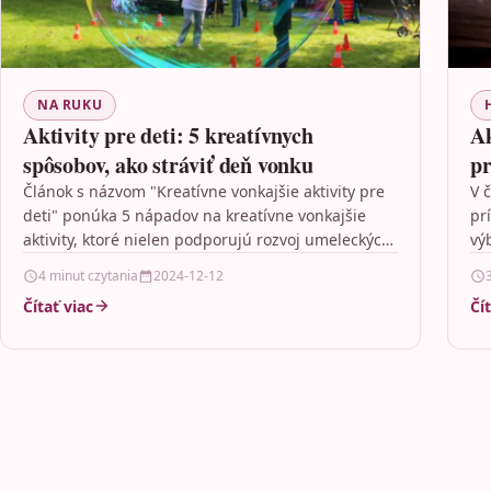
NA RUKU
Aktivity pre deti: 5 kreatívnych
Ak
spôsobov, ako stráviť deň vonku
pr
Článok s názvom "Kreatívne vonkajšie aktivity pre
V 
deti" ponúka 5 nápadov na kreatívne vonkajšie
prí
aktivity, ktoré nielen podporujú rozvoj umeleckých
vý
schopností u detí, ale…
po
4 minut czytania
2024-12-12
Čítať viac
Čí