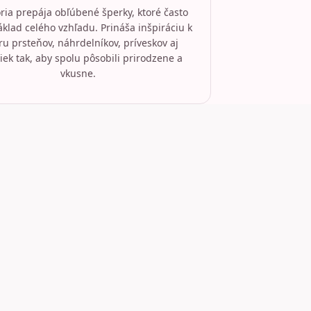
ria prepája obľúbené šperky, ktoré často
áklad celého vzhľadu. Prináša inšpiráciu k
ru prsteňov, náhrdelníkov, príveskov aj
iek tak, aby spolu pôsobili prirodzene a
vkusne.