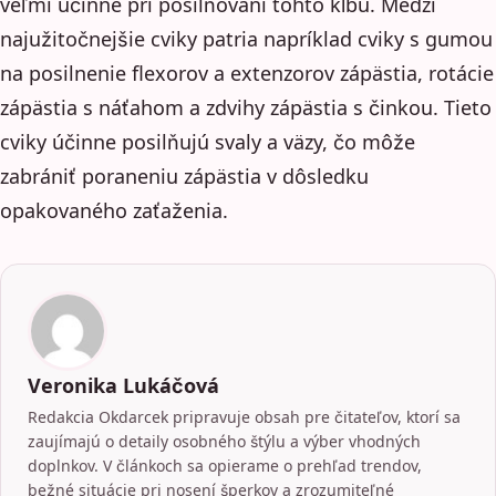
veľmi účinné pri posilňovaní tohto kĺbu. Medzi
najužitočnejšie cviky patria napríklad cviky s gumou
na posilnenie flexorov a extenzorov zápästia, rotácie
zápästia s náťahom a zdvihy zápästia s činkou. Tieto
cviky účinne posilňujú svaly a väzy, čo môže
zabrániť poraneniu zápästia v dôsledku
opakovaného zaťaženia.
Veronika Lukáčová
Redakcia Okdarcek pripravuje obsah pre čitateľov, ktorí sa
zaujímajú o detaily osobného štýlu a výber vhodných
doplnkov. V článkoch sa opierame o prehľad trendov,
bežné situácie pri nosení šperkov a zrozumiteľné