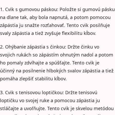
1. Cvik s gumovou páskou: Položte si gumovú pásku
na dlane tak, aby bola napnutá, a potom pomocou
zápästia ju snažte rozťahovať. Tento cvik posilňuje
svaly zápästia a tiež zvyšuje flexibilitu kĺbov.
2. Ohýbanie zápästia s činkou: Držte činku vo
svojich rukách so zápästím ohnutým nadol a potom
ho pomaly zdvíhajte a spúšťajte. Tento cvik je
účinný na posilnenie hlbokých svalov zápästia a tiež
pomáha zlepšiť stabilitu kĺbov.
3. Cvik s tenisovou loptičkou: Držte tenisovú
loptičku vo svojej ruke a pomocou zápästia ju
stláčajte a uvoľňujte. Tento cvik je skvelou metódou