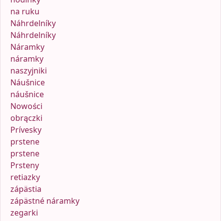
na ruku
Náhrdelníky
Náhrdelníky
Náramky
náramky
naszyjniki
Náušnice
náušnice
Nowości
obrączki
Prívesky
prstene
prstene
Prsteny
retiazky
zápästia
zápästné náramky
zegarki