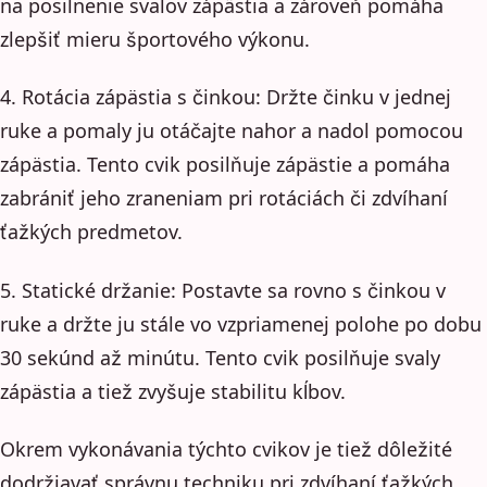
na posilnenie svalov zápästia a zároveň pomáha
zlepšiť mieru športového výkonu.
4. Rotácia zápästia s činkou: Držte činku v jednej
ruke a pomaly ju otáčajte nahor a nadol pomocou
zápästia. Tento cvik posilňuje zápästie a pomáha
zabrániť jeho zraneniam pri rotáciách či zdvíhaní
ťažkých predmetov.
5. Statické držanie: Postavte sa rovno s činkou v
ruke a držte ju stále vo vzpriamenej polohe po dobu
30 sekúnd až minútu. Tento cvik posilňuje svaly
zápästia a tiež zvyšuje stabilitu kĺbov.
Okrem vykonávania týchto cvikov je tiež dôležité
dodržiavať správnu techniku pri zdvíhaní ťažkých