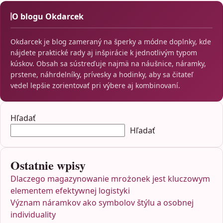
O blogu Okdarcek
Okdarcek je blog zameraný na šperky a módne doplnky, kde
nájdete praktické rady aj inšpirácie k jednotlivým typom
kúskov. Obsah sa sústreďuje najmä na náušnice, náramky,
prstene, náhrdelníky, prívesky a hodinky, aby sa čitateľ
vedel lepšie zorientovať pri výbere aj kombinovaní.
Hľadať
Hľadať
Ostatnie wpisy
Dlaczego magazynowanie mrożonek jest kluczowym
elementem efektywnej logistyki
Význam náramkov ako symbolov štýlu a osobnej
individuality