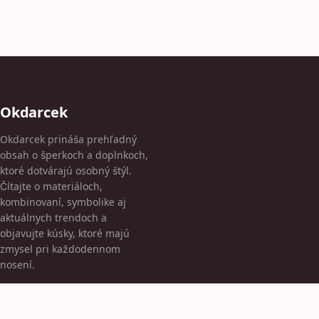
Okdarcek
Okdarcek prináša prehľadný
obsah o šperkoch a doplnkoch,
ktoré dotvárajú osobný štýl.
Čítajte o materiáloch,
kombinovaní, symbolike aj
aktuálnych trendoch a
objavujte kúsky, ktoré majú
zmysel pri každodennom
nosení.
KATEGÓRIE