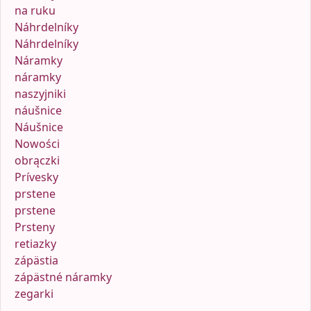
na ruku
Náhrdelníky
Náhrdelníky
Náramky
náramky
naszyjniki
náušnice
Náušnice
Nowości
obrączki
Prívesky
prstene
prstene
Prsteny
retiazky
zápästia
zápästné náramky
zegarki