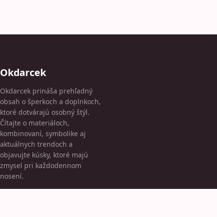
Okdarcek
Okdarcek prináša prehľadný
obsah o šperkoch a doplnkoch,
ktoré dotvárajú osobný štýl.
Čítajte o materiáloch,
kombinovaní, symbolike aj
aktuálnych trendoch a
objavujte kúsky, ktoré majú
zmysel pri každodennom
nosení.
KATEGÓRIE