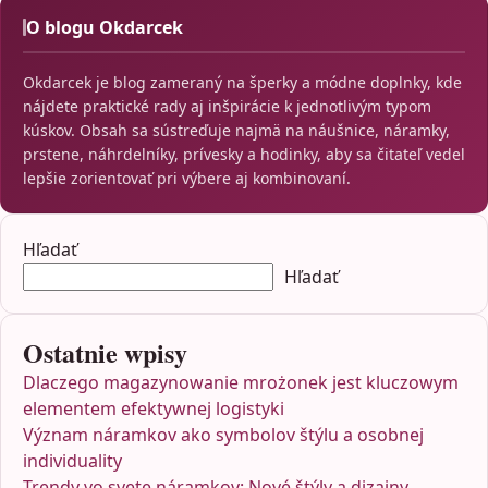
O blogu Okdarcek
Okdarcek je blog zameraný na šperky a módne doplnky, kde
nájdete praktické rady aj inšpirácie k jednotlivým typom
kúskov. Obsah sa sústreďuje najmä na náušnice, náramky,
prstene, náhrdelníky, prívesky a hodinky, aby sa čitateľ vedel
lepšie zorientovať pri výbere aj kombinovaní.
Hľadať
Hľadať
Ostatnie wpisy
Dlaczego magazynowanie mrożonek jest kluczowym
elementem efektywnej logistyki
Význam náramkov ako symbolov štýlu a osobnej
individuality
Trendy vo svete náramkov: Nové štýly a dizajny