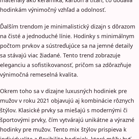
materiály ako keramika, karbón a titan, čo dodáva
hodinkám výnimočný vzhľad a odolnosť.
Ďalším trendom je minimalistický dizajn s dôrazom
na čisté a jednoduché línie. Hodinky s minimálnym
počtom prvkov a sústreďujúce sa na jemné detaily
sa stávajú viac žiadané. Tento trend zobrazuje
eleganciu a sofistikovanosť, pričom sa zdôrazňuje
výnimočná remeselná kvalita.
Okrem toho sa v dizajne luxusných hodiniek pre
mužov v roku 2021 objavujú aj kombinácie rôznych
štýlov. Klasické prvky sa miešajú s modernými či
športovými prvky, čím vytvárajú unikátne a výrazné
hodinky pre mužov. Tento mix štýlov prispieva k