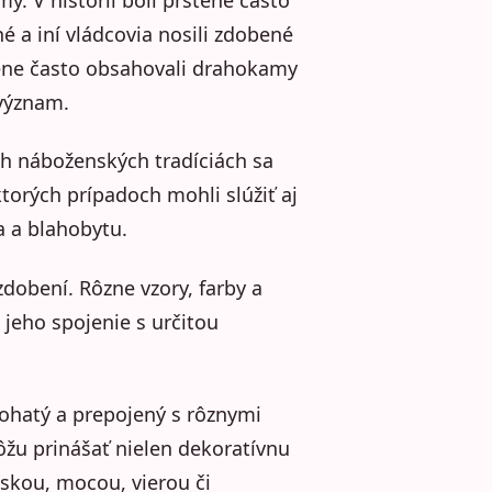
é a iní vládcovia nosili zdobené
tene často obsahovali drahokamy
 význam.
h náboženských tradíciách sa
ktorých prípadoch mohli slúžiť aj
a a blahobytu.
zdobení. Rôzne vzory, farby a
jeho spojenie s určitou
ohatý a prepojený s rôznymi
ôžu prinášať nielen dekoratívnu
áskou, mocou, vierou či