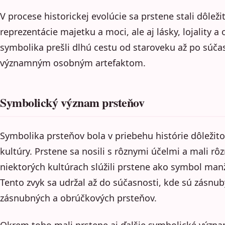
V procese historickej evolúcie sa prstene stali dôle
reprezentácie majetku a moci, ale aj lásky, lojality a
symbolika prešli dlhú cestu od staroveku až po súčas
významným osobným artefaktom.
Symbolický význam prsteňov
Symbolika prsteňov bola v priebehu histórie dôležit
kultúry. Prstene sa nosili s rôznymi účelmi a mali r
niektorých kultúrach slúžili prstene ako symbol manž
Tento zvyk sa udržal až do súčasnosti, kde sú zásn
zásnubných a obrúčkových prsteňov.
Okrem toho mali prstene aj ďalšie symbolické významy