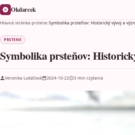
Okdarcek
Hlavná stránka
/
prstene
/
Symbolika prsteňov: Historický vývoj a vý
PRSTENE
Symbolika prsteňov: Historick
Veronika Lukáčová
2024-10-22
3 min czytania