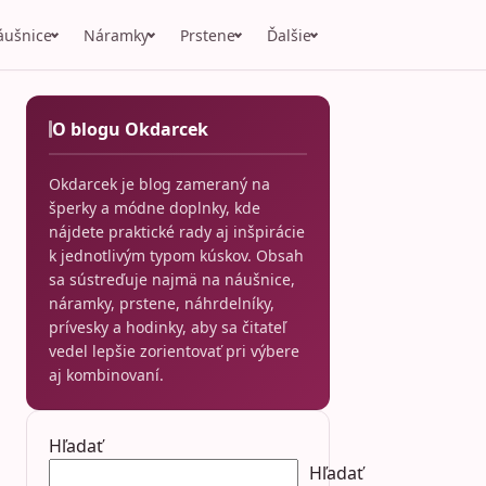
áušnice
Náramky
Prstene
Ďalšie
O blogu Okdarcek
Okdarcek je blog zameraný na
šperky a módne doplnky, kde
nájdete praktické rady aj inšpirácie
k jednotlivým typom kúskov. Obsah
sa sústreďuje najmä na náušnice,
náramky, prstene, náhrdelníky,
prívesky a hodinky, aby sa čitateľ
vedel lepšie zorientovať pri výbere
aj kombinovaní.
Hľadať
Hľadať