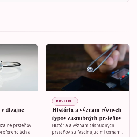
PRSTENE
 v dizajne
História a význam rôznych
typov zásnubných prsteňov
izajne prsteňov
História a význam zásnubných
referenciách a
prsteňov sú fascinujúcimi témami,