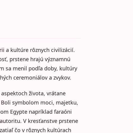
 a kultúre rôznych civilizácií.
sť, prstene hrajú významnú
m sa menil podľa doby, kultúry
ohých ceremoniálov a zvykov.
 aspektoch života, vrátane
. Boli symbolom moci, majetku,
ekom Egypte napríklad faraóni
autoritu. V kresťanstve prstene
atiaľ čo v rôznych kultúrach