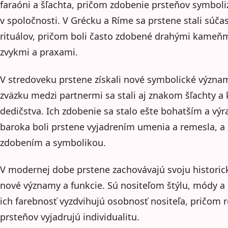
faraóni a šľachta, pričom zdobenie prsteňov symboli
v spoločnosti. V Grécku a Ríme sa prstene stali súč
rituálov, pričom boli často zdobené drahými kameňm
zvykmi a praxami.
V stredoveku prstene získali nové symbolické význ
zväzku medzi partnermi sa stali aj znakom šľachty a
dedičstva. Ich zdobenie sa stalo ešte bohatším a výr
baroka boli prstene vyjadrením umenia a remesla, a z
zdobením a symbolikou.
V modernej dobe prstene zachovávajú svoju historickú
nové významy a funkcie. Sú nositeľom štýlu, módy a
ich farebnosť vyzdvihujú osobnosť nositeľa, pričom r
prsteňov vyjadrujú individualitu.