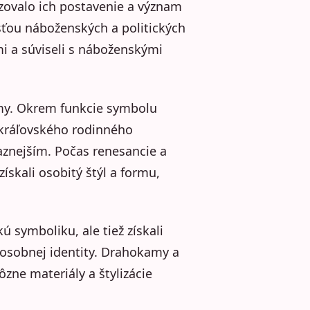
zovalo ich postavenie a význam
asťou náboženských a politických
i a súviseli s náboženskými
amy. Okrem funkcie symbolu
 kráľovského rodinného
aznejším. Počas renesancie a
ískali osobitý štýl a formu,
 symboliku, ale tiež získali
 osobnej identity. Drahokamy a
ôzne materiály a štylizácie