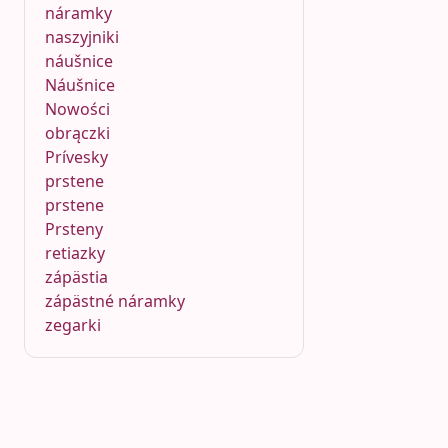
náramky
naszyjniki
náušnice
Náušnice
Nowości
obrączki
Prívesky
prstene
prstene
Prsteny
retiazky
zápästia
zápästné náramky
zegarki