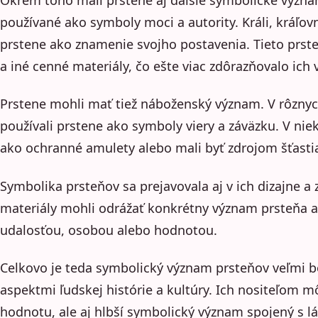
používané ako symboly moci a autority. Králi, kráľovn
prstene ako znamenie svojho postavenia. Tieto prs
a iné cenné materiály, čo ešte viac zdôrazňovalo ich
Prstene mohli mať tiež náboženský význam. V rôznyc
používali prstene ako symboly viery a záväzku. V nie
ako ochranné amulety alebo mali byť zdrojom šťasti
Symbolika prsteňov sa prejavovala aj v ich dizajne a 
materiály mohli odrážať konkrétny význam prsteňa a 
udalosťou, osobou alebo hodnotou.
Celkovo je teda symbolický význam prsteňov veľmi b
aspektmi ľudskej histórie a kultúry. Ich nositeľom m
hodnotu, ale aj hlbší symbolický význam spojený s l