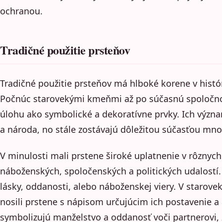
ochranou.
Tradičné použitie prsteňov
Tradičné použitie prsteňov má hlboké korene v histórii
Počnúc starovekými kmeňmi až po súčasnú spoločno
úlohu ako symbolické a dekoratívne prvky. Ich význa
a národa, no stále zostávajú dôležitou súčasťou mn
V minulosti mali prstene široké uplatnenie v rôznych
náboženských, spoločenských a politických udalostí
lásky, oddanosti, alebo náboženskej viery. V starov
nosili prstene s nápisom určujúcim ich postavenie a 
symbolizujú manželstvo a oddanosť voči partnerovi, z