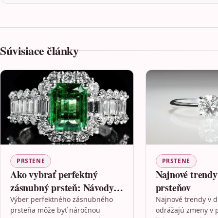
Súvisiace články
PRSTENE
PRSTENE
Ako vybrať perfektný
Najnové trendy
zásnubný prsteň: Návody a
prsteňov
tipy
Výber perfektného zásnubného
Najnové trendy v d
prsteňa môže byť náročnou
odrážajú zmeny v p