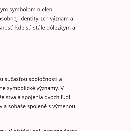
žitým symbolom nielen
 osobnej identity. Ich význam a
nosť, kde sú stále dôležitým a
ou súčasťou spoločnosti a
ôzne symbolické významy. V
elstva a spojenia dvoch ľudí.
uby a sobáše spojené s výmenou
. V histórii boli prstene často