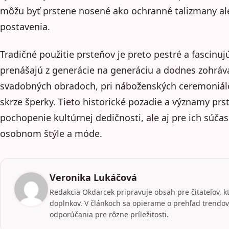
môžu byť prstene nosené ako ochranné talizmany a
postavenia.
Tradičné použitie prsteňov je preto pestré a fascinu
prenášajú z generácie na generáciu a dodnes zohráva
svadobných obradoch, pri náboženských ceremoniál
skrze šperky. Tieto historické pozadie a významy prs
pochopenie kultúrnej dedičnosti, ale aj pre ich súčas
osobnom štýle a móde.
Veronika Lukáčová
Redakcia Okdarcek pripravuje obsah pre čitateľov, k
doplnkov. V článkoch sa opierame o prehľad trendov,
odporúčania pre rôzne príležitosti.