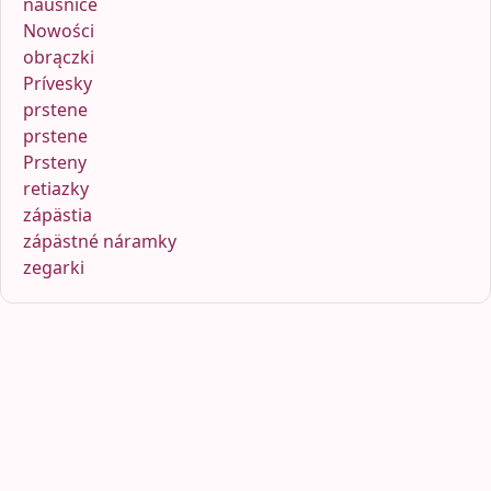
náušnice
Nowości
obrączki
Prívesky
prstene
prstene
Prsteny
retiazky
zápästia
zápästné náramky
zegarki