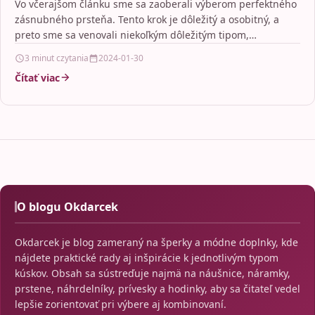
Vo včerajšom článku sme sa zaoberali výberom perfektného
zásnubného prsteňa. Tento krok je dôležitý a osobitný, a
preto sme sa venovali niekoľkým dôležitým tipom,…
3 minut czytania
2024-01-30
Čítať viac
O blogu Okdarcek
Okdarcek je blog zameraný na šperky a módne doplnky, kde
nájdete praktické rady aj inšpirácie k jednotlivým typom
kúskov. Obsah sa sústreďuje najmä na náušnice, náramky,
prstene, náhrdelníky, prívesky a hodinky, aby sa čitateľ vedel
lepšie zorientovať pri výbere aj kombinovaní.