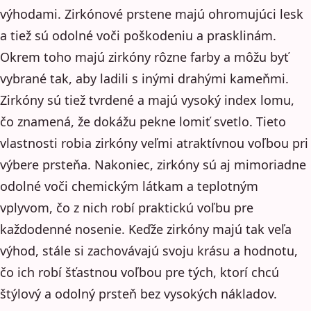
výhodami. Zirkónové prstene majú ohromujúci lesk
a tiež sú odolné voči poškodeniu a prasklinám.
Okrem toho majú zirkóny rôzne farby a môžu byť
vybrané tak, aby ladili s inými drahými kameňmi.
Zirkóny sú tiež tvrdené a majú vysoký index lomu,
čo znamená, že dokážu pekne lomiť svetlo. Tieto
vlastnosti robia zirkóny veľmi atraktívnou voľbou pri
výbere prsteňa. Nakoniec, zirkóny sú aj mimoriadne
odolné voči chemickým látkam a teplotným
vplyvom, čo z nich robí praktickú voľbu pre
každodenné nosenie. Keďže zirkóny majú tak veľa
výhod, stále si zachovávajú svoju krásu a hodnotu,
čo ich robí šťastnou voľbou pre tých, ktorí chcú
štýlový a odolný prsteň bez vysokých nákladov.