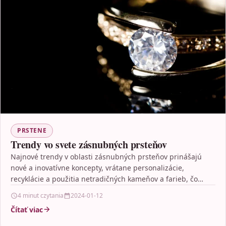
PRSTENE
Trendy vo svete zásnubných prsteňov
Najnové trendy v oblasti zásnubných prsteňov prinášajú
nové a inovatívne koncepty, vrátane personalizácie,
recyklácie a použitia netradičných kameňov a farieb, čo
dáva zásnubným párom…
4 minut czytania
2024-01-12
Čítať viac