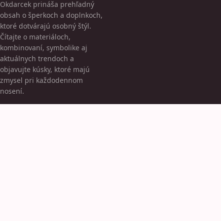
Okdarcek prináša prehľadný
obsah o šperkoch a doplnkoch,
ktoré dotvárajú osobný štýl.
Čítajte o materiáloch,
kombinovaní, symbolike aj
aktuálnych trendoch a
objavujte kúsky, ktoré majú
zmysel pri každodennom
nosení.
KATEGÓRIE
Bez kategorii
Elegancja
Náramky
TÉMY
Náušnice