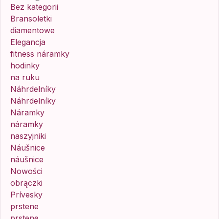
Bez kategorii
Bransoletki
diamentowe
Elegancja
fitness náramky
hodinky
na ruku
Náhrdelníky
Náhrdelníky
Náramky
náramky
naszyjniki
Náušnice
náušnice
Nowości
obrączki
Prívesky
prstene
prstene