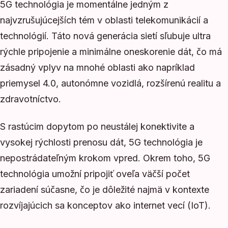
5G technológia je momentálne jedným z
najvzrušujúcejších tém v oblasti telekomunikácií a
technológií. Táto nová generácia sietí sľubuje ultra
rýchle pripojenie a minimálne oneskorenie dát, čo má
zásadný vplyv na mnohé oblasti ako napríklad
priemysel 4.0, autonómne vozidlá, rozšírenú realitu a
zdravotníctvo.
S rastúcim dopytom po neustálej konektivite a
vysokej rýchlosti prenosu dát, 5G technológia je
nepostrádateľným krokom vpred. Okrem toho, 5G
technológia umožní pripojiť oveľa väčší počet
zariadení súčasne, čo je dôležité najmä v kontexte
rozvíjajúcich sa konceptov ako internet vecí (IoT).