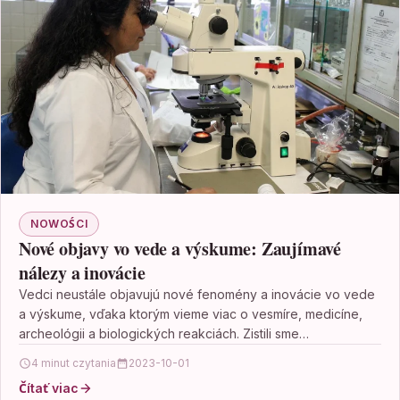
NOWOŚCI
Nové objavy vo vede a výskume: Zaujímavé
nálezy a inovácie
Vedci neustále objavujú nové fenomény a inovácie vo vede
a výskume, vďaka ktorým vieme viac o vesmíre, medicíne,
archeológii a biologických reakciách. Zistili sme…
4 minut czytania
2023-10-01
Čítať viac