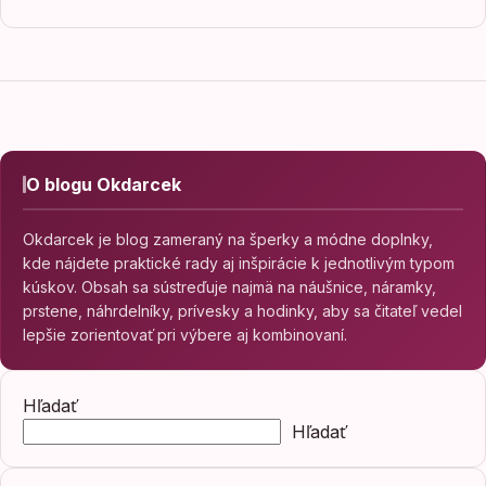
O blogu Okdarcek
Okdarcek je blog zameraný na šperky a módne doplnky,
kde nájdete praktické rady aj inšpirácie k jednotlivým typom
kúskov. Obsah sa sústreďuje najmä na náušnice, náramky,
prstene, náhrdelníky, prívesky a hodinky, aby sa čitateľ vedel
lepšie zorientovať pri výbere aj kombinovaní.
Hľadať
Hľadať