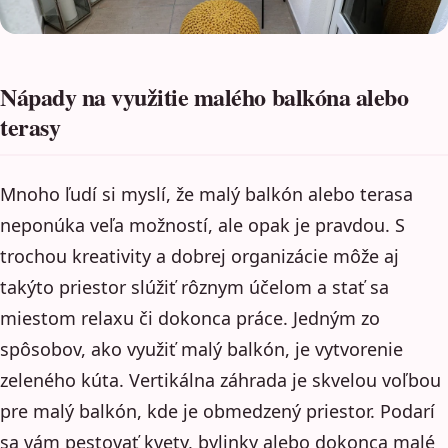
Nápady na využitie malého balkóna alebo
terasy
Mnoho ľudí si myslí, že malý balkón alebo terasa
neponúka veľa možností, ale opak je pravdou. S
trochou kreativity a dobrej organizácie môže aj
takýto priestor slúžiť rôznym účelom a stať sa
miestom relaxu či dokonca práce. Jedným zo
spôsobov, ako využiť malý balkón, je vytvorenie
zeleného kúta. Vertikálna záhrada je skvelou voľbou
pre malý balkón, kde je obmedzený priestor. Podarí
sa vám pestovať kvety, bylinky alebo dokonca malé