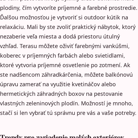
plodiny, čím vytvoríte príjemné a farebné prostredie.
Ďalšou možnosťou je vytvoriť si outdoor kútik na
relaxáciu. Mali by ste zvoliť praktický nábytok, ktorý
nezaberie veľa miesta a dodá priestoru útulný
vzhľad. Terasu môžete oživiť farebnými vankúšmi,
koberec v príjemných farbách alebo svietidlami,
ktoré vytvoria príjemné osvetlenie po zotmení. Ak
ste nadšencom záhradkárčenia, môžete balkónovú
úpravu zamerať na využitie kvetináčov alebo
hermetických záhradných boxov na pestovanie
vlastných zeleninových plodín. Možností je mnoho,
stačí si len vybrať tú správnu pre vás a vaše potreby.
Trendy pre zariadenie malých exteriérov