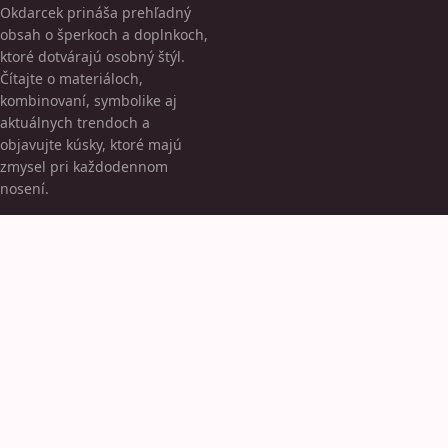
Okdarcek prináša prehľadný
obsah o šperkoch a doplnkoch,
ktoré dotvárajú osobný štýl.
Čítajte o materiáloch,
kombinovaní, symbolike aj
aktuálnych trendoch a
objavujte kúsky, ktoré majú
zmysel pri každodennom
nosení.
KATEGÓRIE
Bez kategorii
Elegancja
Náramky
TÉMY
Náušnice