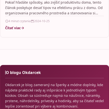
Pokiaľ hľadáte spôsoby, ako zvýšiť produktivitu doma, tento
článok poskytuje desať tipov na efektívnu prácu z domu. Od
organizovania pracovného prostredia a stanovovania si…
4 minut czytania
2024-10-25
Čítať viac
O blogu Okdarcek
Okdarcek je blog zameraný na šperky a módne doplnky, kde
nájdete praktické rady aj inšpirácie k jednotlivým typom
kúskov. Obsah sa sústreďuje najmä na náušnice, náramky,
prstene, náhrdelníky, prívesky a hodinky, aby sa čitateľ vedel
lepšie zorientovať pri výbere aj kombinovaní.