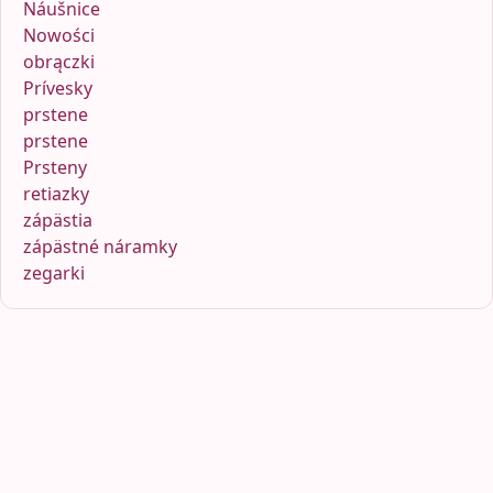
Náušnice
Nowości
obrączki
Prívesky
prstene
prstene
Prsteny
retiazky
zápästia
zápästné náramky
zegarki