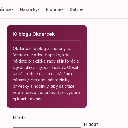
šnice
Náramky
Prstene
Ďalšie
O blogu Okdarcek
Okdarcek je blog zameraný na
šperky a módne doplnky, kde
nájdete praktické rady aj inšpirácie
k jednotlivým typom kúskov. Obsah
sa sústreďuje najmä na náušnice,
náramky, prstene, náhrdelníky,
prívesky a hodinky, aby sa čitateľ
vedel lepšie zorientovať pri výbere
aj kombinovaní.
Hľadať
Hľadať