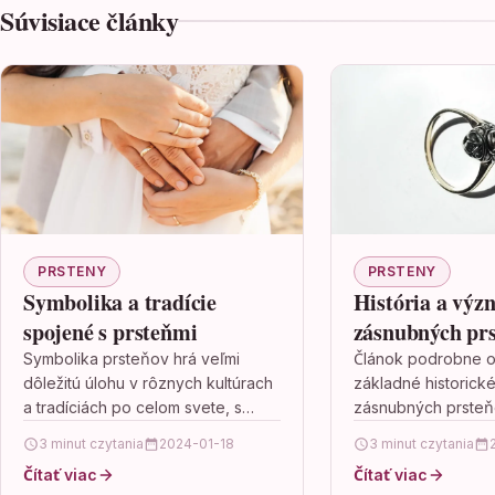
Súvisiace články
PRSTENY
PRSTENY
Symbolika a tradície
História a výz
spojené s prsteňmi
zásnubných pr
Symbolika prsteňov hrá veľmi
Článok podrobne o
dôležitú úlohu v rôznych kultúrach
základné historické
a tradíciách po celom svete, s
zásnubných prsteň
významom pre lásku, zväzok, moc
symboliku týchto p
3 minut czytania
2024-01-18
3 minut czytania
a príslušnosť k určitej…
rôznych kultúrach 
Čítať viac
Čítať viac
užitočné tipy a rad