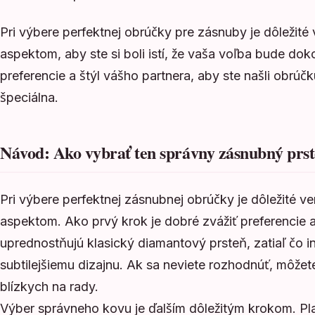
Pri výbere perfektnej obrúčky pre zásnuby je dôleži
aspektom, aby ste si boli istí, že vaša voľba bude do
preferencie a štýl vášho partnera, aby ste našli obrúč
špeciálna.
Návod: Ako vybrať ten správny zásnubný prs
Pri výbere perfektnej zásnubnej obrúčky je dôležité
aspektom. Ako prvý krok je dobré zvážiť preferencie a 
uprednostňujú klasický diamantový prsteň, zatiaľ čo 
subtilejšiemu dizajnu. Ak sa neviete rozhodnúť, môžete
blízkych na rady.
Výber správneho kovu je ďalším dôležitým krokom. Plati