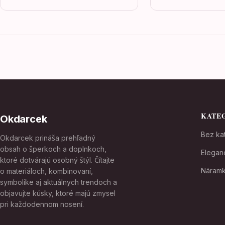
KATE
Okdarcek
Bez kat
Okdarcek prináša prehľadný
obsah o šperkoch a doplnkoch,
Elegan
ktoré dotvárajú osobný štýl. Čítajte
Náram
o materiáloch, kombinovaní,
symbolike aj aktuálnych trendoch a
objavujte kúsky, ktoré majú zmysel
pri každodennom nosení.