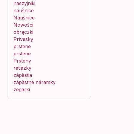
naszyjniki
náušnice
Náušnice
Nowości
obrączki
Prívesky
prstene
prstene
Prsteny
retiazky
zápästia
zápästné náramky
zegarki