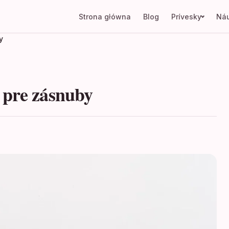
Strona główna
Blog
Prívesky
Náu
y
 pre zásnuby