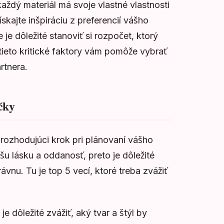
každý materiál má svoje vlastné vlastnosti
skajte inšpiráciu z preferencií vášho
je dôležité stanoviť si rozpočet, ktorý
ieto kritické faktory vám pomôže vybrať
rtnera.
účky
 rozhodujúci krok pri plánovaní vášho
u lásku a oddanosť, preto je dôležité
rávnu. Tu je top 5 vecí, ktoré treba zvážiť
e dôležité zvážiť, aký tvar a štýl by