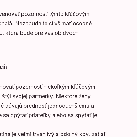
té venovať pozornosť týmto kľúčovým
konalá. Nezabudnite si všímať osobné
ku, ktorá bude pre vás obidvoch
teň
 venovať pozornosť niekoľkým kľúčovým
štýl svojej partnerky. Niektoré ženy
iné dávajú prednosť jednoduchšiemu a
 sa opýtať priateľky alebo sa spýtať jej
na je veľmi trvanlivý a odolný kov, zatiaľ