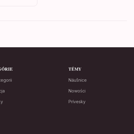
GÓRIE
TÉMY
egorii
Náušnice
cja
Nowości
ky
Prívesky