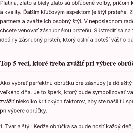
Platina, zlato a biely zlato sú obľúbené voľby, pričom 
a kvality. Ďalším kľúčovým aspektom je štýl prsteňa. Zí
partnera a zvážte ich osobný štýl. V neposlednom rade 
chcete venovať zásnubnému prsteňu. Sústrediť sa na t
ideálny zásnubný prsteň, ktorý oslní a poteší vášho pa
Top 5 vecí, ktoré treba zvážiť pri výbere obr
Ako vybrať perfektnú obrúčku pre zásnuby je dôležitý
veľkého dňa. Je to šperk, ktorý bude symbolizovať vaš
zvážiť niekoľko kritických faktorov, aby ste našli tú sp
pri výbere obrúčky.
1. Tvar a štýl: Keďže obrúčka sa bude nosiť každý deň, j