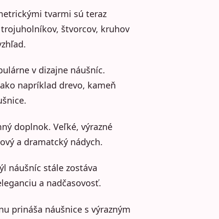
etrickými tvarmi sú teraz
trojuholníkov, štvorcov, kruhov
vzhľad.
pulárne v dizajne náušníc.
y ako napríklad drevo, kameň
ušnice.
emný doplnok. Veľké, výrazné
lový a dramatcký nádych.
ýl náušníc stále zostáva
 eleganciu a nadčasovosť.
ajnu prináša náušnice s výrazným