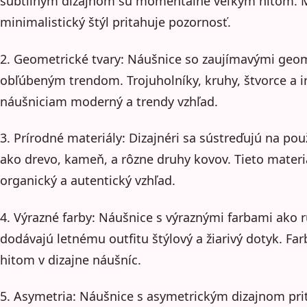
subtilným dizajnom sú momentálne veľkým hitom. 
minimalistický štýl pritahuje pozornosť.
2. Geometrické tvary: Náušnice so zaujímavými geo
obľúbeným trendom. Trojuholníky, kruhy, štvorce a 
náušniciam moderný a trendy vzhľad.
3. Prírodné materiály: Dizajnéri sa sústreďujú na po
ako drevo, kameň, a rôzne druhy kovov. Tieto materi
organický a autentický vzhľad.
4. Výrazné farby: Náušnice s výraznými farbami ako 
dodávajú letnému outfitu štýlový a žiarivý dotyk. 
hitom v dizajne náušníc.
5. Asymetria: Náušnice s asymetrickým dizajnom pri