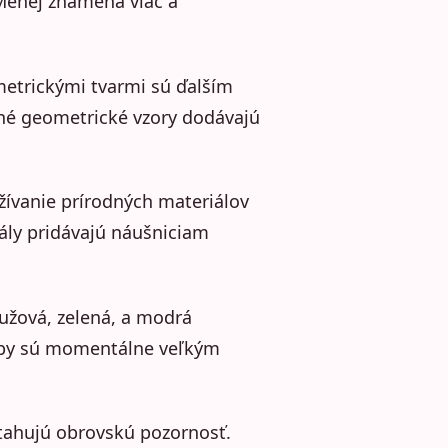
Menej znamená viac a
metrickými tvarmi sú ďalším
iné geometrické vzory dodávajú
užívanie prírodných materiálov
ály pridávajú náušniciam
ružová, zelená, a modrá
Farby sú momentálne veľkým
tahujú obrovskú pozornosť.