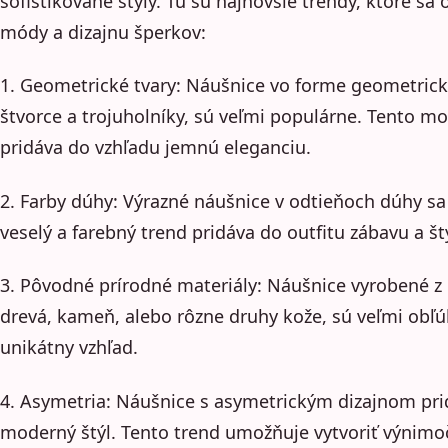
sofistikované štýly. Tu sú najnovšie trendy, ktoré sa
módy a dizajnu šperkov:
1. Geometrické tvary: Náušnice vo forme geometrický
štvorce a trojuholníky, sú veľmi populárne. Tento mo
pridáva do vzhľadu jemnú eleganciu.
2. Farby dúhy: Výrazné náušnice v odtieňoch dúhy sa
veselý a farebný trend pridáva do outfitu zábavu a št
3. Pôvodné prírodné materiály: Náušnice vyrobené z 
drevá, kameň, alebo rôzne druhy kože, sú veľmi obľú
unikátny vzhľad.
4. Asymetria: Náušnice s asymetrickým dizajnom pri
moderný štýl. Tento trend umožňuje vytvoriť výnimoč