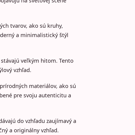
 objavujú na svetovej scéne
ch tvarov, ako sú kruhy,
derný a minimalistický štýl
 stávajú veľkým hitom. Tento
ýlový vzhľad.
prírodných materiálov, ako sú
bené pre svoju autenticitu a
dávajú do vzhľadu zaujímavý a
ný a originálny vzhľad.