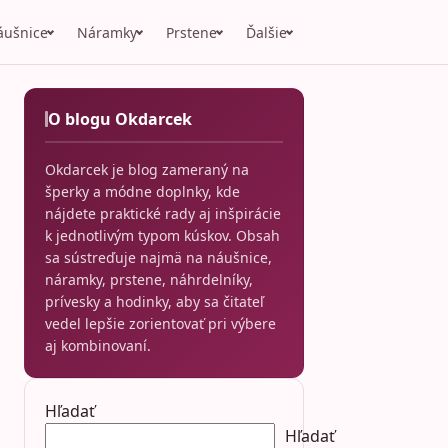
áušnice
Náramky
Prstene
Ďalšie
O blogu Okdarcek
Okdarcek je blog zameraný na
šperky a módne doplnky, kde
nájdete praktické rady aj inšpirácie
k jednotlivým typom kúskov. Obsah
sa sústreďuje najmä na náušnice,
náramky, prstene, náhrdelníky,
prívesky a hodinky, aby sa čitateľ
vedel lepšie zorientovať pri výbere
aj kombinovaní.
Hľadať
Hľadať