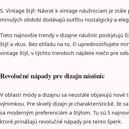
5. Vintage štýl: Návrat k vintage náušniciam je stále
minulých období dodávajú outfitu nostalgický a eleg
Tieto najnovšie trendy v dizajne náušníc poskytujú š
štýl a vkus. Bez ohľadu na to, či uprednostňujete min
vintage štýl, v týchto trendoch nájdete niečo pre seb
Revolučné nápady pre dizajn náušníc
V oblasti módy a dizajnu sa neustále objavujú nové t
výnimkou. Pre skvelý dizajn je charakteristické, že s
sa moderným preferenciám a štýlom. Tu sú 5 najnovš
ktoré prinášajú revolučné nápady pre tento šperk.