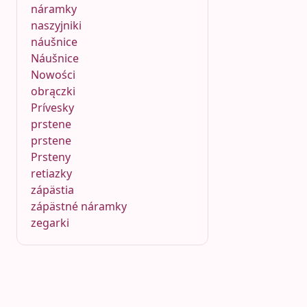
náramky
naszyjniki
náušnice
Náušnice
Nowości
obrączki
Prívesky
prstene
prstene
Prsteny
retiazky
zápästia
zápästné náramky
zegarki