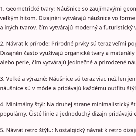
1. Geometrické tvary: Náušnice so zaujímavými geom
veľkým hitom. Dizajnéri vytvárajú náušnice vo forme 
a iných tvarov, čím vytvárajú moderný a futuristický 
2. Návrat k prírode: Prírodné prvky sú teraz veľmi po
Dizajnéri často využívajú organické tvary a materiál
alebo perie, čím vytvárajú jedinečné a prirodzené ná
3. Veľké a výrazné: Náušnice sú teraz viac než len j
náušnice sú v móde a pridávajú každému outfitu štý
4. Minimálny štýl: Na druhej strane minimalistický št
populárny. Čisté línie a jednoduchý dizajn pridávajú
5. Návrat retro štýlu: Nostalgický návrat k retro diz