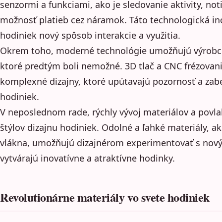
senzormi a funkciami, ako je sledovanie aktivity, not
možnosť platieb cez náramok. Táto technologická in
hodiniek nový spôsob interakcie a využitia.
Okrem toho, moderné technológie umožňujú výrobcovi
ktoré predtým boli nemožné. 3D tlač a CNC frézovan
komplexné dizajny, ktoré upútavajú pozornosť a zab
hodiniek.
V neposlednom rade, rýchly vývoj materiálov a povla
štýlov dizajnu hodiniek. Odolné a ľahké materiály, a
vlákna, umožňujú dizajnérom experimentovať s nový
vytvárajú inovatívne a atraktívne hodinky.
Revolutionárne materiály vo svete hodiniek