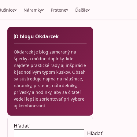
áušnice
Náramky
Prstene
Ďalšie
O blogu Okdarcek
Okdarcek je blog zameraný na
šperky a módne doplnky, kde
nájdete praktické rady aj inšpirácie
k jednotlivým typom kúskov. Obsah
sa sústreďuje najmä na náušnice,
náramky, prstene, náhrdelníky,
prívesky a hodinky, aby sa čitateľ
vedel lepšie zorientovať pri výbere
aj kombinovaní.
Hľadať
Hľadať