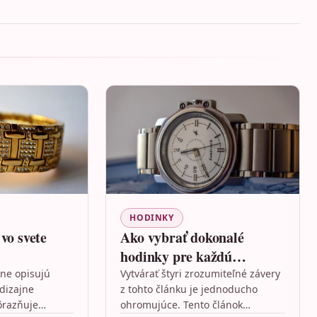
HODINKY
vo svete
Ako vybrať dokonalé
hodinky pre každú
príležitosť
ne opisujú
Vytvárať štyri zrozumiteľné závery
 dizajne
z tohto článku je jednoducho
ôrazňuje
ohromujúce. Tento článok