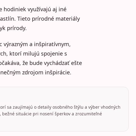
hodiniek využívajú aj iné
astlín. Tieto prírodné materiály
yk prírody.
ac výrazným a inšpiratívnym,
h, ktorí milujú spojenie s
očakáva, že bude vychádzať ešte
onečným zdrojom inšpirácie.
torí sa zaujímajú o detaily osobného štýlu a výber vhodných
 bežné situácie pri nosení šperkov a zrozumiteľné