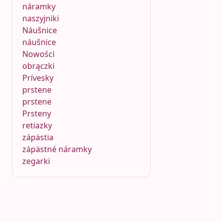
náramky
naszyjniki
Náušnice
náušnice
Nowości
obrączki
Prívesky
prstene
prstene
Prsteny
retiazky
zápästia
zápästné náramky
zegarki