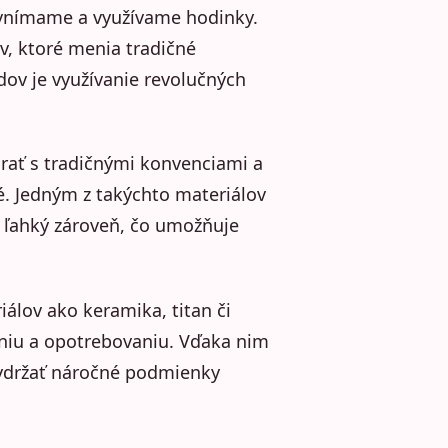
 vnímame a využívame hodinky.
v, ktoré menia tradičné
dov je využívanie revolučných
rať s tradičnými konvenciami a
ké. Jedným z takýchto materiálov
 ľahký zároveň, čo umožňuje
álov ako keramika, titan či
aniu a opotrebovaniu. Vďaka nim
 vydržať náročné podmienky